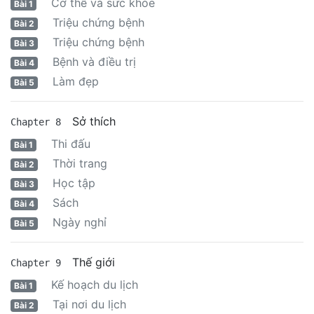
Cơ thể và sức khỏe
Bài 1
Triệu chứng bệnh
Bài 2
Triệu chứng bệnh
Bài 3
Bệnh và điều trị
Bài 4
Làm đẹp
Bài 5
Sở thích
Chapter 8
Thi đấu
Bài 1
Thời trang
Bài 2
Học tập
Bài 3
Sách
Bài 4
Ngày nghỉ
Bài 5
Thế giới
Chapter 9
Kế hoạch du lịch
Bài 1
Tại nơi du lịch
Bài 2