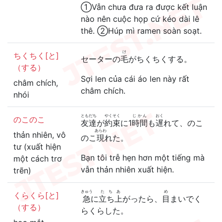
①Vẫn chưa đưa ra được kết luận
nào nên cuộc họp cứ kéo dài lê
thê. ②Húp mì ramen soàn soạt.
け
ちくちく[と]
セーターの
毛
がちくちくする。
（する）
Sợi len của cái áo len này rất
châm chích,
châm chích.
nhói
ともだち
やくそく
じかん
おく
のこのこ
友達
が
約束
に1
時間
も
遅
れて、のこ
あらわ
thản nhiên, vô
のこ
現
れた。
tư (xuất hiện
Bạn tôi trễ hẹn hơn một tiếng mà
một cách trơ
vẫn thản nhiên xuất hiện.
trẽn)
きゅう
たちあ
め
くらくら[と]
急
に
立ち上
がったら、
目
まいでく
（する）
らくらした。