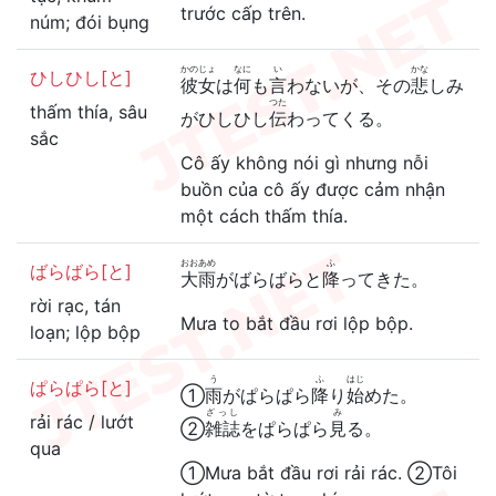
trước cấp trên.
núm; đói bụng
かのじょ
なに
い
かな
ひしひし[と]
彼女
は
何
も
言
わないが、その
悲
しみ
つた
thấm thía, sâu
がひしひし
伝
わってくる。
sắc
Cô ấy không nói gì nhưng nỗi
buồn của cô ấy được cảm nhận
một cách thấm thía.
おおあめ
ふ
ばらばら[と]
大雨
がばらばらと
降
ってきた。
rời rạc, tán
Mưa to bắt đầu rơi lộp bộp.
loạn; lộp bộp
う
ふ
はじ
ぱらぱら[と]
①
雨
がぱらぱら
降
り
始
めた。
ざっし
み
rải rác / lướt
②
雑誌
をぱらぱら
見
る。
qua
①Mưa bắt đầu rơi rải rác. ②Tôi