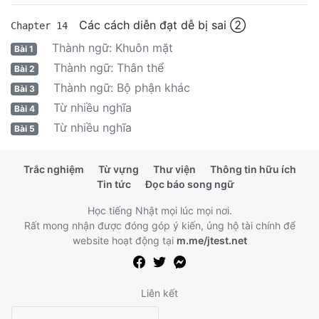
Các cách diễn đạt dễ bị sai ②
Chapter 14
Thành ngữ: Khuôn mặt
Bài 1
Thành ngữ: Thân thể
Bài 2
Thành ngữ: Bộ phận khác
Bài 3
Từ nhiều nghĩa
Bài 4
Từ nhiều nghĩa
Bài 5
Trắc nghiệm
Từ vựng
Thư viện
Thông tin hữu ích
Tin tức
Đọc báo song ngữ
Học tiếng Nhật mọi lúc mọi nơi.
Rất mong nhận được đóng góp ý kiến, ủng hộ tài chính để
website hoạt động tại
m.me/jtest.net
Liên kết