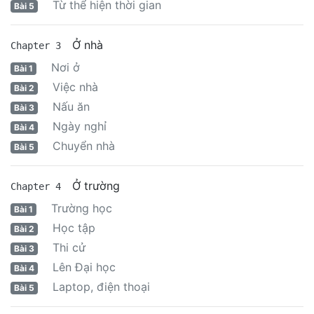
Từ thể hiện thời gian
Bài 5
Ở nhà
Chapter 3
Nơi ở
Bài 1
Việc nhà
Bài 2
Nấu ăn
Bài 3
Ngày nghỉ
Bài 4
Chuyển nhà
Bài 5
Ở trường
Chapter 4
Trường học
Bài 1
Học tập
Bài 2
Thi cử
Bài 3
Lên Đại học
Bài 4
Laptop, điện thoại
Bài 5