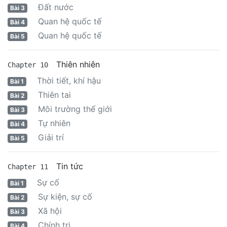
Đất nước
Bài 3
Quan hệ quốc tế
Bài 4
Quan hệ quốc tế
Bài 5
Thiên nhiên
Chapter 10
Thời tiết, khí hậu
Bài 1
Thiên tai
Bài 2
Môi trường thế giới
Bài 3
Tự nhiên
Bài 4
Giải trí
Bài 5
Tin tức
Chapter 11
Sự cố
Bài 1
Sự kiện, sự cố
Bài 2
Xã hội
Bài 3
Chính trị
Bài 4