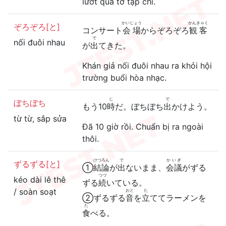
lướt qua tờ tạp chí.
かいじょう
かんきゃく
ぞろぞろ[と]
コンサート
会場
からぞろぞろ
観客
で
nối đuôi nhau
が
出
てきた。
Khán giả nối đuôi nhau ra khỏi hội
trường buổi hòa nhạc.
じ
で
ぼちぼち
もう10
時
だ。ぼちぼち
出
かけよう。
từ từ, sắp sửa
Đã 10 giờ rồi. Chuẩn bị ra ngoài
thôi.
けつろん
で
かいぎ
ずるずる[と]
①
結論
が
出
ないまま、
会議
がずる
つづ
kéo dài lê thê
ずる
続
いている。
/ soàn soạt
おと
た
②ずるずる
音
を
立
ててラーメンを
た
食
べる。