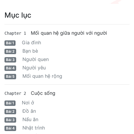
Mục lục
Mối quan hệ giữa người với người
Chapter 1
Gia đình
Bài 1
Bạn bè
Bài 2
Người quen
Bài 3
Người yêu
Bài 4
Mối quan hệ rộng
Bài 5
Cuộc sống
Chapter 2
Nơi ở
Bài 1
Đồ ăn
Bài 2
Nấu ăn
Bài 3
Nhật trình
Bài 4