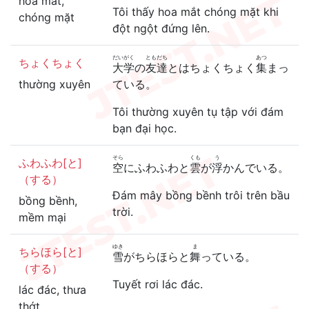
hoa mắt,
Tôi thấy hoa mắt chóng mặt khi
chóng mặt
đột ngột đứng lên.
だいがく
ともだち
あつ
ちょくちょく
大学
の
友達
とはちょくちょく
集
まっ
thường xuyên
ている。
Tôi thường xuyên tụ tập với đám
bạn đại học.
そら
くも
う
ふわふわ[と]
空
にふわふわと
雲
が
浮
かんでいる。
（する）
Đám mây bồng bềnh trôi trên bầu
bồng bềnh,
trời.
mềm mại
ゆき
ま
ちらほら[と]
雪
がちらほらと
舞
っている。
（する）
Tuyết rơi lác đác.
lác đác, thưa
thớt