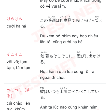
Mấy cô bé cười khúc khích trông
có vẻ vui lắm.
えいが
なん
ど
み
わら
げらげら
この
映画
は
何
度
見
てもげらげら
笑
え
cười ha hả
る。
Dù xem bộ phim này bao nhiêu
lần tôi cũng cười ha hả.
べんきょう
あそ
で
そこそこ
勉強
もそこそこに、
遊
びに
出
かけ
vội vã; tạm
る。
tạm, tàm tạm
Học hành qua loa xong rồi ra
ngoài đi chơi.
かれ
じょうし
ぺこぺこ（す
彼
はいつも
上司
にぺこぺこしてい
る）
る。
cúi chào liên
Anh ta lúc nào cũng khúm núm
tục, khúm