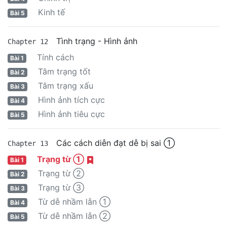
Kinh tế
Bài 5
Tình trạng - Hình ảnh
Chapter 12
Tính cách
Bài 1
Tâm trạng tốt
Bài 2
Tâm trạng xấu
Bài 3
Hình ảnh tích cực
Bài 4
Hình ảnh tiêu cực
Bài 5
Các cách diễn đạt dễ bị sai ①
Chapter 13
Trạng từ ①
Bài 1
Trạng từ ②
Bài 2
Trạng từ ③
Bài 3
Từ dễ nhầm lẫn ①
Bài 4
Từ dễ nhầm lẫn ②
Bài 5