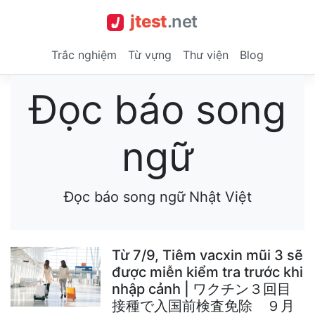
jtest
.
net
Trắc nghiệm
Từ vựng
Thư viện
Blog
Đọc báo song
ngữ
Đọc báo song ngữ Nhật Việt
Từ 7/9, Tiêm vacxin mũi 3 sẽ
được miễn kiểm tra trước khi
nhập cảnh | ワクチン３回目
接種で入国前検査免除 ９月