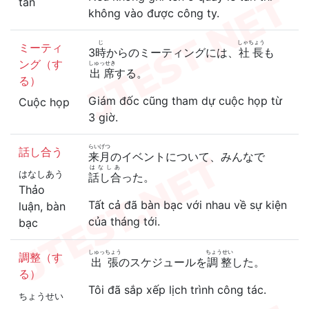
tân
không vào được công ty.
じ
しゃちょう
ミーティ
3
時
からのミーティングには、
社長
も
ング（す
しゅっせき
出席
する。
る）
Giám đốc cũng tham dự cuộc họp từ
Cuộc họp
3 giờ.
らいげつ
話し合う
来月
のイベントについて、みんなで
はなしあ
はなしあう
話し合
った。
Thảo
Tất cả đã bàn bạc với nhau về sự kiện
luận, bàn
của tháng tới.
bạc
しゅっちょう
ちょうせい
調整（す
出張
のスケジュールを
調整
した。
る）
Tôi đã sắp xếp lịch trình công tác.
ちょうせい