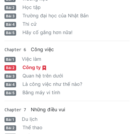
Học tập
Bài 2
Trường đại học của Nhật Bản
Bài 3
Thi cử
Bài 4
Hãy cố gắng hơn nữa!
Bài 5
Công việc
Chapter 6
Việc làm
Bài 1
Công ty
Bài 2
Quan hệ trên dưới
Bài 3
Là công việc như thế nào?
Bài 4
Bằng máy vi tính
Bài 5
Những điều vui
Chapter 7
Du lịch
Bài 1
Thể thao
Bài 2