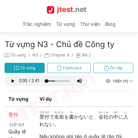
jtest
.
net
Trắc nghiệm
Từ vựng
Thư viện
Blog
Từ vựng N3 - Chủ đề Công ty
Từ vựng
N3
Chapter 6
Bài 2
Từ vựng
Flashcard
Ôn tập
Hiển thị
Từ vựng
Ví dụ
うけつけ
なまえ
か
かいしゃ
なか
い
受付
受付
で
名前
を
書
かないと、
会社
の
中
に
入
れない。
うけつけ
Quầy lễ
Nếu không ghi tên ở quầy lễ tân thì