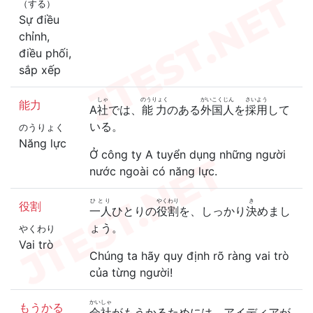
（する）
Sự điều
chỉnh,
điều phối,
sắp xếp
しゃ
のうりょく
がいこく
じん
さいよう
能力
A
社
では、
能力
のある
外国
人
を
採用
して
いる。
のうりょく
Năng lực
Ở công ty A tuyển dụng những người
nước ngoài có năng lực.
ひとり
やくわり
き
役割
一人
ひとりの
役割
を、しっかり
決
めまし
ょう。
やくわり
Vai trò
Chúng ta hãy quy định rõ ràng vai trò
của từng người!
かいしゃ
もうかる
会社
がもうかるためには、アイディアが