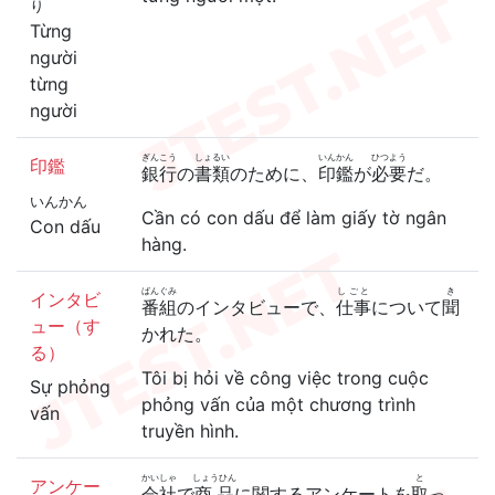
り
Từng
người
từng
người
ぎんこう
しょるい
いんかん
ひつよう
印鑑
銀行
の
書類
のために、
印鑑
が
必要
だ。
いんかん
Cần có con dấu để làm giấy tờ ngân
Con dấu
hàng.
ばんぐみ
しごと
き
インタビ
番組
のインタビューで、
仕事
について
聞
ュー（す
かれた。
る）
Tôi bị hỏi về công việc trong cuộc
Sự phỏng
phỏng vấn của một chương trình
vấn
truyền hình.
かいしゃ
しょうひん
と
アンケー
会社
で
商品
に関するアンケートを
取
っ