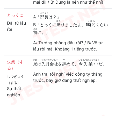
mai đi! / B: Đúng là nên như thế nhỉ!
ぶちょう
とっくに
A「
部長
は？」
かえ
じかん
Đã, từ lâu
B「とっくに
帰
りましたよ。1
時間
くらい
rồi
まえ
前
に。」
A: Trưởng phòng đâu rồi? / B: Về từ
lâu rồi mà! Khoảng 1 tiếng trước.
あに
せんげつ
かいしゃ
や
いま
しつぎょう
ちゅう
失業（す
兄
は
先月
会社
を
辞
めて、
今
失業
中
だ。
る）
Anh trai tôi nghỉ việc công ty tháng
しつぎょう
trước, bây giờ đang thất nghiệp.
（する）
Sự thất
nghiệp