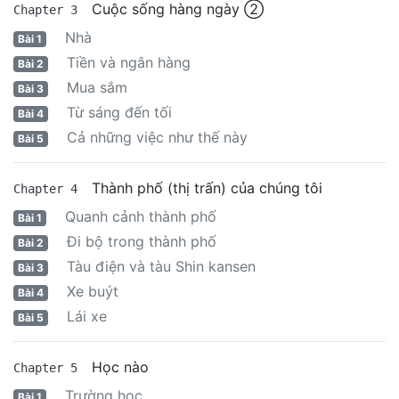
Cuộc sống hàng ngày ②
Chapter 3
Nhà
Bài 1
Tiền và ngân hàng
Bài 2
Mua sắm
Bài 3
Từ sáng đến tối
Bài 4
Cả những việc như thế này
Bài 5
Thành phố (thị trấn) của chúng tôi
Chapter 4
Quanh cảnh thành phố
Bài 1
Đi bộ trong thành phố
Bài 2
Tàu điện và tàu Shin kansen
Bài 3
Xe buýt
Bài 4
Lái xe
Bài 5
Học nào
Chapter 5
Trường học
Bài 1