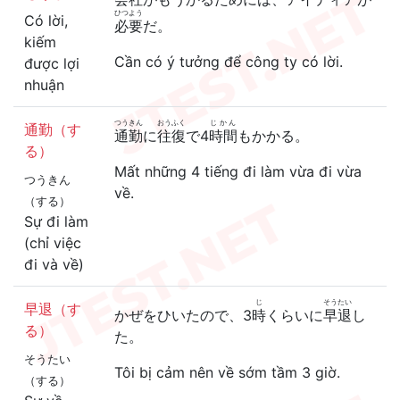
ひつよう
Có lời,
必要
だ。
kiếm
Cần có ý tưởng để công ty có lời.
được lợi
nhuận
つうきん
おうふく
じかん
通勤（す
通勤
に
往復
で4
時間
もかかる。
る）
Mất những 4 tiếng đi làm vừa đi vừa
つうきん
về.
（する）
Sự đi làm
(chỉ việc
đi và về)
じ
そうたい
早退（す
かぜをひいたので、3
時
くらいに
早退
し
る）
た。
そうたい
Tôi bị cảm nên về sớm tầm 3 giờ.
（する）