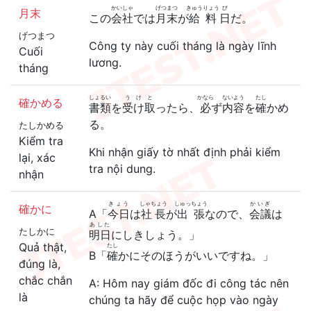
かいしゃ
げつまつ
きゅうりょう
び
月末
この
会社
では
月末
が
給料
日
だ。
げつまつ
Công ty này cuối tháng là ngày lĩnh
Cuối
lương.
tháng
しょるい
うけと
かなら
ないよう
たし
確かめる
書類
を
受け取
ったら、
必
ず
内容
を
確
かめ
る。
たしかめる
Kiểm tra
Khi nhận giấy tờ nhất định phải kiểm
lại, xác
tra nội dung.
nhận
きょう
しゃちょう
しゅっちょう
かいぎ
確かに
A「
今日
は
社長
が
出張
なので、
会議
は
あした
たしかに
明日
にしきしょう。」
Quả thật,
たし
B「
確
かにそのほうがいいですね。」
đúng là,
chắc chắn
A: Hôm nay giám đốc đi công tác nên
là
chúng ta hãy để cuộc họp vào ngày