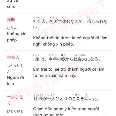
Sự về
sớm
しゃかい
じん
むだん
やす
しん
無断
社会
人
が
無断
で
休
むなんて、
信
じられな
い。
むだん
Không xin
Không thể tin được là có người đi làm
phép
nghỉ không xin phép.
おとうと
ことし
はる
しゃかい
じん
社会人
弟
は、
今年
の
春
から
社会
人
になる。
しゃかいじ
Em trai tôi sẽ trở thành người đi làm
ん
từ mùa xuân năm nay.
Người đi
làm
しゃちょう
ひとり
いけん
き
一人ひと
社長
が
一人
ひとりの
意見
を
聞
いた。
り
Giám đốc nghe ý kiến từng người
ひとりひと
từng người một.