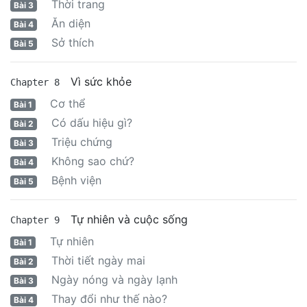
Thời trang
Bài 3
Ăn diện
Bài 4
Sở thích
Bài 5
Vì sức khỏe
Chapter 8
Cơ thể
Bài 1
Có dấu hiệu gì?
Bài 2
Triệu chứng
Bài 3
Không sao chứ?
Bài 4
Bệnh viện
Bài 5
Tự nhiên và cuộc sống
Chapter 9
Tự nhiên
Bài 1
Thời tiết ngày mai
Bài 2
Ngày nóng và ngày lạnh
Bài 3
Thay đổi như thế nào?
Bài 4