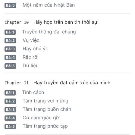
Một năm của Nhật Bản
Bài 5
Hãy học trên bản tin thời sự!
Chapter 10
Truyền thông đại chúng
Bài 1
Vụ việc
Bài 2
Hãy chú ý!
Bài 3
Rắc rối
Bài 4
Dữ liệu
Bài 5
Hãy truyền đạt cảm xúc của mình
Chapter 11
Tính cách
Bài 1
Tâm trạng vui mừng
Bài 2
Tâm trạng buồn chán
Bài 3
Có cảm giác gì?
Bài 4
Tâm trạng phức tạp
Bài 5