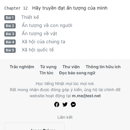
Hãy truyền đạt ấn tượng của mình
Chapter 12
Thiết kế
Bài 1
Ấn tượng về con người
Bài 2
Ấn tượng về vật
Bài 3
Xã hội của chúng ta
Bài 4
Xã hội quốc tế
Bài 5
Trắc nghiệm
Từ vựng
Thư viện
Thông tin hữu ích
Tin tức
Đọc báo song ngữ
Học tiếng Nhật mọi lúc mọi nơi.
Rất mong nhận được đóng góp ý kiến, ủng hộ tài chính để
website hoạt động tại
m.me/jtest.net
Liên kết