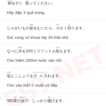
卵
を3つ、
割
ってください。
Hãy đập 3 quả trứng.
かわ
ちい
き
じゃがいもの
皮
をむいたら、
小
さく
切
ります。
Gọt xong vỏ khoai tây thì thái nhỏ.
みず
くわ
なべに
水
を200ミリリットル
加
えます。
Cho thêm 200ml nước vào nồi.
しお
しょうしょう
い
塩
とこしょうを
少々
入
れます。
Cho vào một ít muối và tiêu.
ど
あぶら
あ
180
度
の
油
で、しっかり
揚
げます。