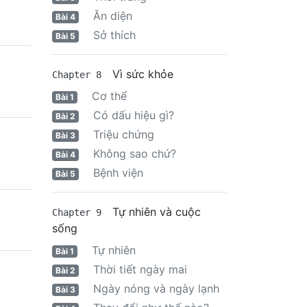
Ăn diện
Bài 4
Sở thích
Bài 5
Vì sức khỏe
Chapter 8
Cơ thể
Bài 1
Có dấu hiệu gì?
Bài 2
Triệu chứng
Bài 3
Không sao chứ?
Bài 4
Bệnh viện
Bài 5
Tự nhiên và cuộc
Chapter 9
sống
Tự nhiên
Bài 1
Thời tiết ngày mai
Bài 2
Ngày nóng và ngày lạnh
Bài 3