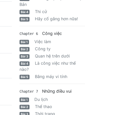
Bản
Thi cử
Bài 4
Hãy cố gắng hơn nữa!
Bài 5
Công việc
Chapter 6
Việc làm
Bài 1
Công ty
Bài 2
Quan hệ trên dưới
Bài 3
Là công việc như thế
Bài 4
nào?
Bằng máy vi tính
Bài 5
Những điều vui
Chapter 7
Du lịch
Bài 1
Thể thao
Bài 2
Thời trang
Bài 3