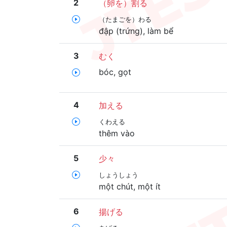
2
（卵を）割る
（たまごを）わる
đập (trứng), làm bể
3
むく
bóc, gọt
4
加える
くわえる
thêm vào
5
少々
しょうしょう
một chút, một ít
6
揚げる