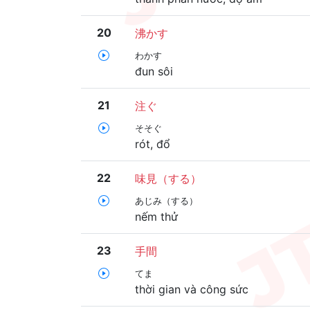
20
沸かす
わかす
đun sôi
21
注ぐ
そそぐ
rót, đổ
22
味見（する）
あじみ（する）
nếm thử
23
手間
てま
thời gian và công sức