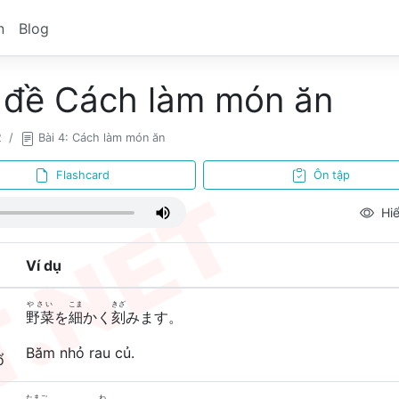
n
Blog
 đề Cách làm món ăn
2
Bài 4: Cách làm món ăn
Flashcard
Ôn tập
Hiể
Ví dụ
やさい
こま
きざ
野菜
を
細
かく
刻
みます。
Băm nhỏ rau củ.
ổ
たまご
わ