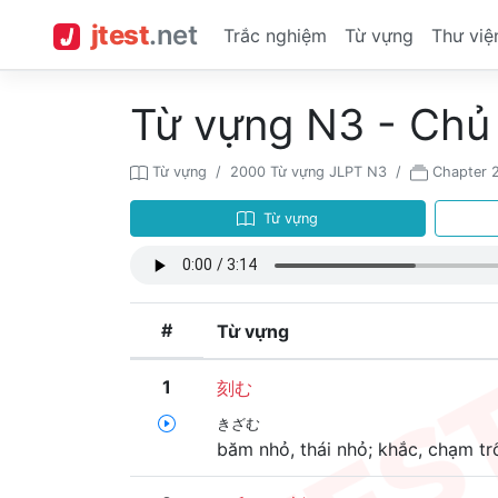
jtest
.
net
Trắc nghiệm
Từ vựng
Thư việ
Từ vựng N3 - Chủ
Từ vựng
2000 Từ vựng JLPT N3
Chapter 
Từ vựng
#
Từ vựng
1
刻む
きざむ
băm nhỏ, thái nhỏ; khắc, chạm tr