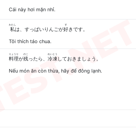
Cái này hơi mặn nhỉ.
わたし
す
私
は、すっぱいりんごが
好
きです。
Tôi thích táo chua.
りょうり
のこ
れいとう
料理
が
残
ったら、
冷凍
しておきましょう。
Nếu món ăn còn thừa, hãy để đông lạnh.