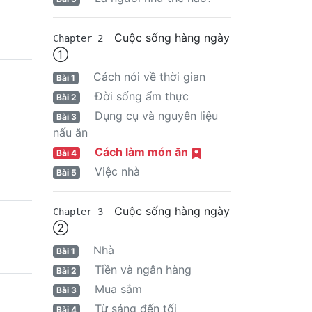
Cuộc sống hàng ngày
Chapter 2
①
Cách nói về thời gian
Bài 1
Đời sống ẩm thực
Bài 2
Dụng cụ và nguyên liệu
Bài 3
nấu ăn
Cách làm món ăn
Bài 4
Việc nhà
Bài 5
Cuộc sống hàng ngày
Chapter 3
②
Nhà
Bài 1
Tiền và ngân hàng
Bài 2
Mua sắm
Bài 3
Từ sáng đến tối
Bài 4