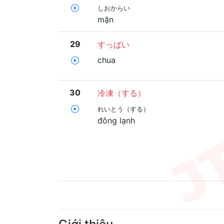
しおからい
mặn
29
すっぱい
chua
30
冷凍（する）
れいとう（する）
đông lạnh