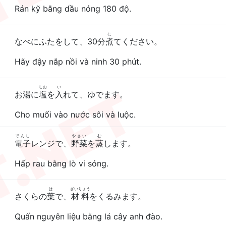
Rán kỹ bằng dầu nóng 180 độ.
に
なべにふたをして、30分
煮
てください。
Hãy đậy nắp nồi và ninh 30 phút.
しお
い
お湯に
塩
を
入
れて、ゆでます。
Cho muối vào nước sôi và luộc.
でんし
やさい
む
電子
レンジで、
野菜
を
蒸
します。
Hấp rau bằng lò vi sóng.
は
ざいりょう
さくらの
葉
で、
材料
をくるみます。
Quấn nguyên liệu bằng lá cây anh đào.