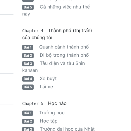
Cả những việc như thế
Bài 5
này
Thành phố (thị trấn)
Chapter 4
của chúng tôi
Quanh cảnh thành phố
Bài 1
Đi bộ trong thành phố
Bài 2
Tàu điện và tàu Shin
Bài 3
kansen
Xe buýt
Bài 4
Lái xe
Bài 5
Học nào
Chapter 5
Trường học
Bài 1
Học tập
Bài 2
Trường đại học của Nhật
Bài 3