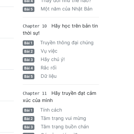
Thay đổi như thế nào?
Bài 4
Một năm của Nhật Bản
Bài 5
Hãy học trên bản tin
Chapter 10
thời sự!
Truyền thông đại chúng
Bài 1
Vụ việc
Bài 2
Hãy chú ý!
Bài 3
Rắc rối
Bài 4
Dữ liệu
Bài 5
Hãy truyền đạt cảm
Chapter 11
xúc của mình
Tính cách
Bài 1
Tâm trạng vui mừng
Bài 2
Tâm trạng buồn chán
Bài 3