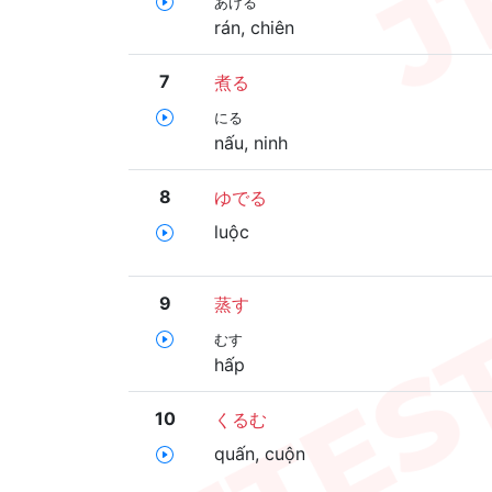
あげる
rán, chiên
7
煮る
にる
nấu, ninh
8
ゆでる
luộc
9
蒸す
むす
hấp
10
くるむ
quấn, cuộn