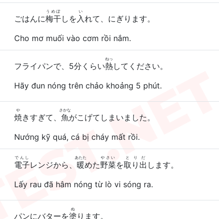
うめぼ
い
ごはんに
梅干
しを
入
れて、にぎります。
Cho mơ muối vào cơm rồi nắm.
ねっ
フライパンで、5分くらい
熱
してください。
Hãy đun nóng trên chảo khoảng 5 phút.
や
さかな
焼
きすぎて、
魚
がこげてしまいました。
Nướng kỹ quá, cá bị cháy mất rồi.
でんし
あたた
やさい
とりだ
電子
レンジから、
暖
めた
野菜
を
取り出
します。
Lấy rau đã hâm nóng từ lò vi sóng ra.
ぬ
パンにバターを
塗
ります。