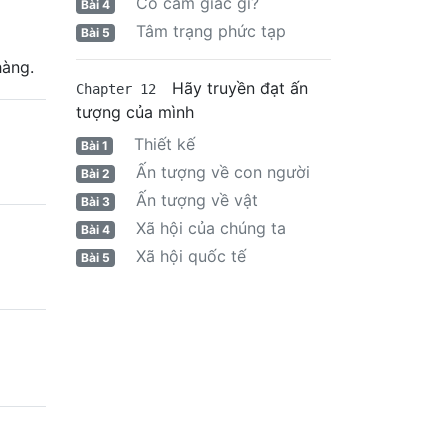
Có cảm giác gì?
Bài 4
Tâm trạng phức tạp
Bài 5
hàng.
Hãy truyền đạt ấn
Chapter 12
tượng của mình
Thiết kế
Bài 1
Ấn tượng về con người
Bài 2
Ấn tượng về vật
Bài 3
Xã hội của chúng ta
Bài 4
Xã hội quốc tế
Bài 5