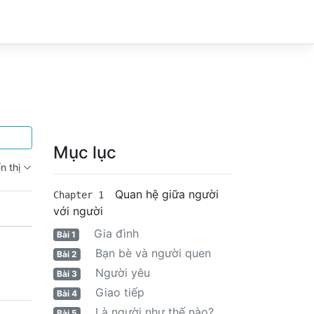
Mục lục
n thị
Quan hệ giữa người
Chapter 1
với người
Gia đình
Bài 1
Bạn bè và người quen
Bài 2
Người yêu
Bài 3
Giao tiếp
Bài 4
Là người như thế nào?
Bài 5