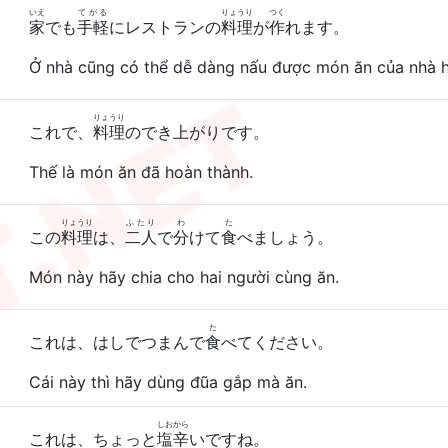
いえ
てがる
りょうり
つく
家
でも
手軽
にレストランの
料理
が
作
れます。
Ở nhà cũng có thể dễ dàng nấu được món ăn của nhà 
りょうり
これで、
料理
のでき上がりです。
Thế là món ăn đã hoàn thành.
りょうり
ふたり
わ
た
この
料理
は、
二人
で
分
けて
食
べましょう。
Món này hãy chia cho hai người cùng ăn.
た
これは、はしでつまんで
食
べてください。
Cái này thì hãy dùng đũa gắp mà ăn.
しおから
これは、ちょっと
塩辛
いですね。