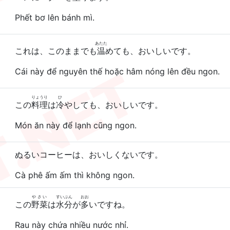
Phết bơ lên bánh mì.
あたた
これは、このままでも
温
めても、おいしいです。
Cái này để nguyên thế hoặc hâm nóng lên đều ngon.
りょうり
ひ
この
料理
は
冷
やしても、おいしいです。
Món ăn này để lạnh cũng ngon.
ぬるいコーヒーは、おいしくないです。
Cà phê ấm ấm thì không ngon.
やさい
すいぶん
おお
この
野菜
は
水分
が
多
いですね。
Rau này chứa nhiều nước nhỉ.