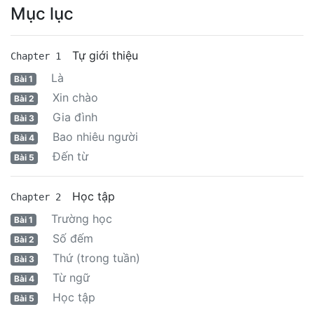
Mục lục
Tự giới thiệu
Chapter 1
Là
Bài 1
Xin chào
Bài 2
Gia đình
Bài 3
Bao nhiêu người
Bài 4
Đến từ
Bài 5
Học tập
Chapter 2
Trường học
Bài 1
Số đếm
Bài 2
Thứ (trong tuần)
Bài 3
Từ ngữ
Bài 4
Học tập
Bài 5