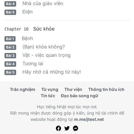
Nhà của giáo viên
Bài 4
Điện
Bài 5
Sức khỏe
Chapter 10
Bệnh
Bài 1
(Bạn) khỏe không?
Bài 2
Vật - việc quan trọng
Bài 3
Tương lai
Bài 4
Hãy nhớ cả những từ này!
Bài 5
Trắc nghiệm
Từ vựng
Thư viện
Thông tin hữu ích
Tin tức
Đọc báo song ngữ
Học tiếng Nhật mọi lúc mọi nơi.
Rất mong nhận được đóng góp ý kiến, ủng hộ tài chính để
website hoạt động tại
m.me/jtest.net