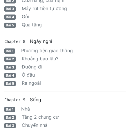
Cửa hàng, của tiệm
Bài 2
Máy rút tiền tự động
Bài 3
Gửi
Bài 4
Quà tặng
Bài 5
Ngày nghỉ
Chapter 8
Phương tiện giao thông
Bài 1
Khoảng bao lâu?
Bài 2
Đường đi
Bài 3
Ở đâu
Bài 4
Ra ngoài
Bài 5
Sống
Chapter 9
Nhà
Bài 1
Tầng 2 chung cư
Bài 2
Chuyển nhà
Bài 3