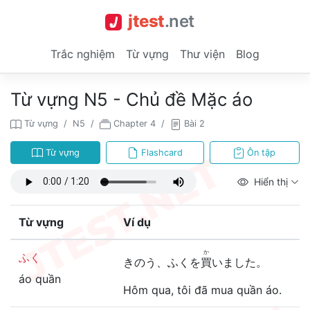
jtest
.
net
Trắc nghiệm
Từ vựng
Thư viện
Blog
Từ vựng N5 - Chủ đề Mặc áo
Từ vựng
N5
Chapter 4
Bài 2
Từ vựng
Flashcard
Ôn tập
Hiển thị
Từ vựng
Ví dụ
か
ふく
きのう、ふくを
買
いました。
áo quần
Hôm qua, tôi đã mua quần áo.