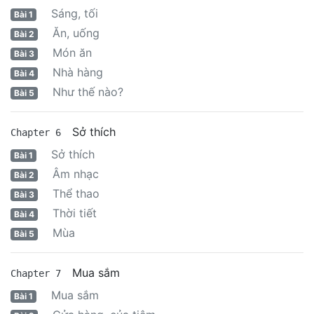
Sáng, tối
Bài 1
Ăn, uống
Bài 2
Món ăn
Bài 3
Nhà hàng
Bài 4
Như thế nào?
Bài 5
Sở thích
Chapter 6
Sở thích
Bài 1
Âm nhạc
Bài 2
Thể thao
Bài 3
Thời tiết
Bài 4
Mùa
Bài 5
Mua sắm
Chapter 7
Mua sắm
Bài 1