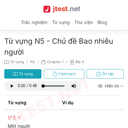
jtest
.
net
Trắc nghiệm
Từ vựng
Thư viện
Blog
Từ vựng N5 - Chủ đề Bao nhiêu
người
Từ vựng
N5
Chapter 1
Bài 4
Từ vựng
Flashcard
Ôn tập
Hiển thị
Từ vựng
Ví dụ
ひとり
Một người