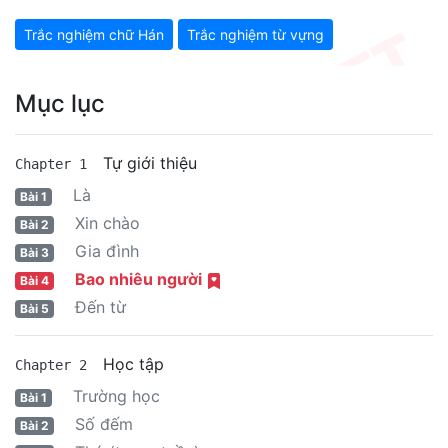
Trắc nghiệm chữ Hán
Trắc nghiệm từ vựng
Mục lục
Tự giới thiệu
Chapter 1
Là
Bài 1
Xin chào
Bài 2
Gia đình
Bài 3
Bao nhiêu người
Bài 4
Đến từ
Bài 5
Học tập
Chapter 2
Trường học
Bài 1
Số đếm
Bài 2