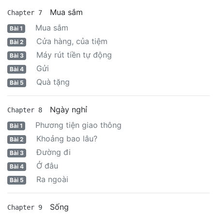
Mua sắm
Chapter 7
Mua sắm
Bài 1
Cửa hàng, của tiệm
Bài 2
Máy rút tiền tự động
Bài 3
Gửi
Bài 4
Quà tặng
Bài 5
Ngày nghỉ
Chapter 8
Phương tiện giao thông
Bài 1
Khoảng bao lâu?
Bài 2
Đường đi
Bài 3
Ở đâu
Bài 4
Ra ngoài
Bài 5
Sống
Chapter 9