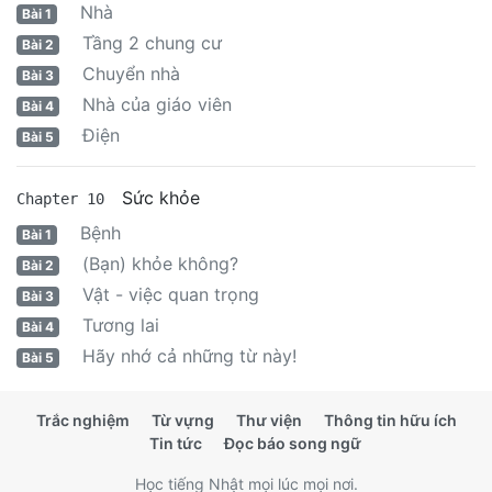
Nhà
Bài 1
Tầng 2 chung cư
Bài 2
Chuyển nhà
Bài 3
Nhà của giáo viên
Bài 4
Điện
Bài 5
Sức khỏe
Chapter 10
Bệnh
Bài 1
(Bạn) khỏe không?
Bài 2
Vật - việc quan trọng
Bài 3
Tương lai
Bài 4
Hãy nhớ cả những từ này!
Bài 5
Trắc nghiệm
Từ vựng
Thư viện
Thông tin hữu ích
Tin tức
Đọc báo song ngữ
Học tiếng Nhật mọi lúc mọi nơi.