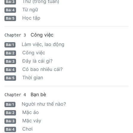
Thứ (trong tuần)
Bài 3
Từ ngữ
Bài 4
Học tập
Bài 5
Công việc
Chapter 3
Làm việc, lao động
Bài 1
Công việc
Bài 2
Đây là cái gì?
Bài 3
Có bao nhiêu cái?
Bài 4
Thời gian
Bài 5
Bạn bè
Chapter 4
Người như thế nào?
Bài 1
Mặc áo
Bài 2
Mặc váy
Bài 3
Chơi
Bài 4