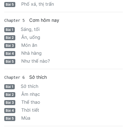
Phố xá, thị trấn
Bài 5
Cơm hôm nay
Chapter 5
Sáng, tối
Bài 1
Ăn, uống
Bài 2
Món ăn
Bài 3
Nhà hàng
Bài 4
Như thế nào?
Bài 5
Sở thích
Chapter 6
Sở thích
Bài 1
Âm nhạc
Bài 2
Thể thao
Bài 3
Thời tiết
Bài 4
Mùa
Bài 5