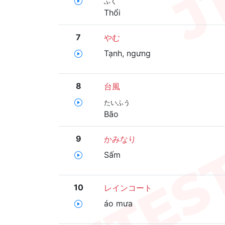
ふく
Thổi
7
やむ
Tạnh, ngưng
8
台風
たいふう
Bão
9
かみなり
Sấm
10
レインコート
áo mưa