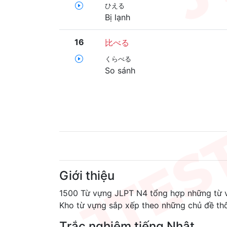
ひえる
Bị lạnh
16
比べる
くらべる
So sánh
Giới thiệu
1500 Từ vựng JLPT N4 tổng hợp những từ vự
Kho từ vựng sắp xếp theo những chủ đề th
Trắc nghiệm tiếng Nhật