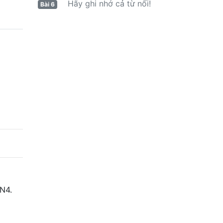
Hãy ghi nhớ cả từ nối!
Bài 6
 N4.