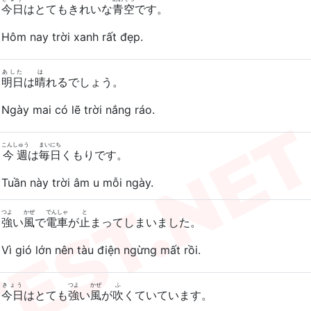
今日
はとてもきれいな
青空
です。
Hôm nay trời xanh rất đẹp.
あした
は
明日
は
晴
れるでしょう。
Ngày mai có lẽ trời nắng ráo.
こんしゅう
まいにち
今週
は
毎日
くもりです。
Tuần này trời âm u mỗi ngày.
つよ
かぜ
でんしゃ
と
強
い
風
で
電車
が
止
まってしまいました。
Vì gió lớn nên tàu điện ngừng mất rồi.
きょう
つよ
かぜ
ふ
今日
はとても
強
い
風
が
吹
くていています。