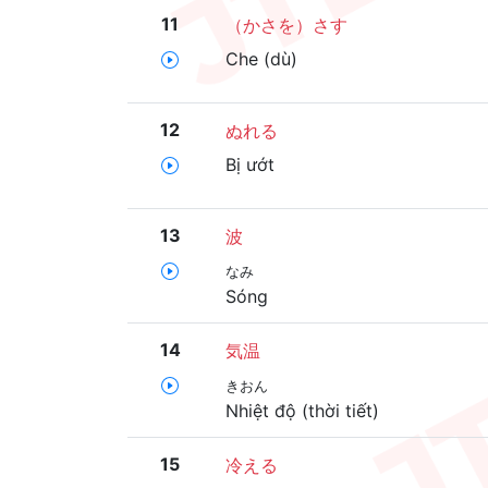
11
（かさを）さす
Che (dù)
12
ぬれる
Bị ướt
13
波
なみ
Sóng
14
気温
きおん
Nhiệt độ (thời tiết)
15
冷える