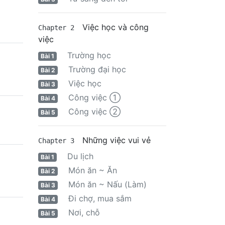
Việc học và công
Chapter 2
việc
Trường học
Bài 1
Trường đại học
Bài 2
Việc học
Bài 3
Công việc ①
Bài 4
Công việc ②
Bài 5
Những việc vui vẻ
Chapter 3
Du lịch
Bài 1
Món ăn ~ Ăn
Bài 2
Món ăn ~ Nấu (Làm)
Bài 3
Đi chợ, mua sắm
Bài 4
Nơi, chỗ
Bài 5