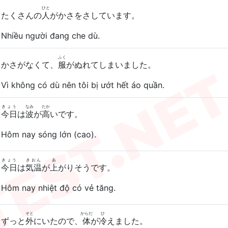
ひと
たくさんの
人
がかさをさしています。
Nhiều người đang che dù.
ふく
かさがなくて、
服
がぬれてしまいました。
Vì không có dù nên tôi bị ướt hết áo quần.
きょう
なみ
たか
今日
は
波
が
高
いです。
Hôm nay sóng lớn (cao).
きょう
きおん
あ
今日
は
気温
が
上
がりそうです。
Hôm nay nhiệt độ có vẻ tăng.
そと
からだ
ひ
ずっと
外
にいたので、
体
が
冷
えました。