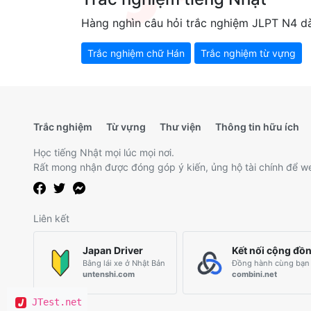
Hàng nghìn câu hỏi trắc nghiệm JLPT N4 d
Trắc nghiệm chữ Hán
Trắc nghiệm từ vựng
Trắc nghiệm
Từ vựng
Thư viện
Thông tin hữu ích
Học tiếng Nhật mọi lúc mọi nơi.
Rất mong nhận được đóng góp ý kiến, ủng hộ tài chính để we
Liên kết
Japan Driver
Kết nối cộng đồ
Bằng lái xe ở Nhật Bản
Đồng hành cùng bạn 
untenshi.com
combini.net
JTest.net