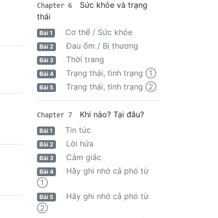
Sức khỏe và trạng
Chapter 6
thái
Cơ thể / Sức khỏe
Bài 1
Đau ốm / Bị thương
Bài 2
Thời trang
Bài 3
Trạng thái, tình trạng ①
Bài 4
Trạng thái, tình trạng ②
Bài 5
Khi nào? Tại đâu?
Chapter 7
Tin tức
Bài 1
Lời hứa
Bài 2
Cảm giác
Bài 3
Hãy ghi nhớ cả phó từ
Bài 4
①
Hãy ghi nhớ cả phó từ
Bài 5
②