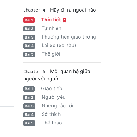
Hãy đi ra ngoài nào
Chapter 4
Thời tiết
Bài 1
Tự nhiên
Bài 2
Phương tiện giao thông
Bài 3
Lái xe (xe, tàu)
Bài 4
Thế giới
Bài 5
Mối quan hệ giữa
Chapter 5
người với người
Giao tiếp
Bài 1
Người yêu
Bài 2
Những rắc rối
Bài 3
Sở thích
Bài 4
Thể thao
Bài 5