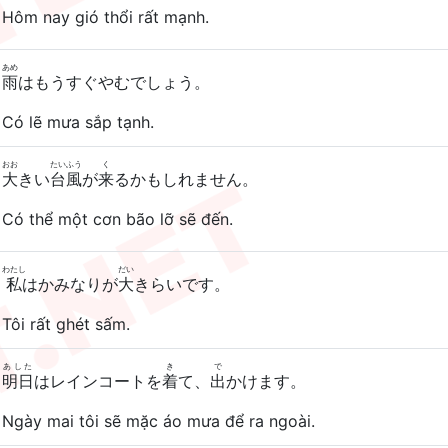
Hôm nay gió thổi rất mạnh.
あめ
雨
はもうすぐやむでしょう。
Có lẽ mưa sắp tạnh.
おお
たいふう
く
大
きい
台風
が
来
るかもしれません。
Có thể một cơn bão lỡ sẽ đến.
わたし
だい
私
はかみなりが
大
きらいです。
Tôi rất ghét sấm.
あした
き
で
明日
はレインコートを
着
て、
出
かけます。
Ngày mai tôi sẽ mặc áo mưa để ra ngoài.