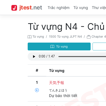
jtest
.
net
Trắc nghiệm
Từ vựng
Thư việ
Từ vựng N4 - Chủ 
Từ vựng
1500 Từ vựng JLPT N4
Chapter 4
Từ vựng
#
Từ vựng
1
天気予報
てんきよほう
Dự báo thời tiết