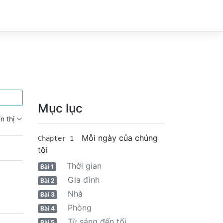
Mục lục
n thị
Mỗi ngày của chúng
Chapter 1
tôi
Thời gian
Bài 1
Gia đình
Bài 2
Nhà
Bài 3
Phòng
Bài 4
Từ sáng đến tối
Bài 5