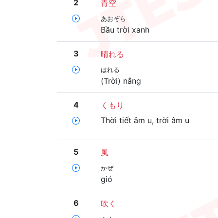
2
青空
あおぞら
Bầu trời xanh
3
晴れる
はれる
(Trời) nắng
4
くもり
Thời tiết âm u, trời âm u
5
風
かぜ
gió
6
吹く