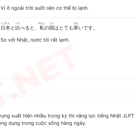
Vì ở ngoài trời suốt nên cơ thể bị lạnh.
にほん
くら
わたし
くに
さむ
日本
と
比
べると、
私
の
国
はとても
寒
いです。
So với Nhật, nước tôi rất lạnh.
ng xuất hiện nhiều trong kỳ thi năng lực tiếng Nhật JLPT
ông dụng trong cuộc sống hàng ngày.