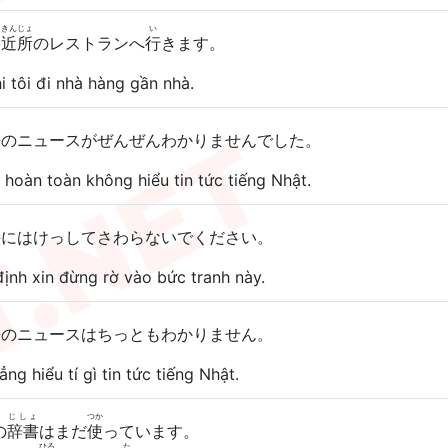
きんじょ
い
に
近所
のレストランへ
行
きます。
i tôi đi nhà hàng gần nhà.
語
のニュースがぜんぜんわかりませんでした。
 hoàn toàn không hiểu tin tức tiếng Nhật.
絵
にはけっしてさわらないでください。
ịnh xin đừng rờ vào bức tranh này.
語
のニュースはちっともわかりません。
ẳng hiểu tí gì tin tức tiếng Nhật.
じしょ
つか
の
辞書
はまだ
使
っています。
ひる
た