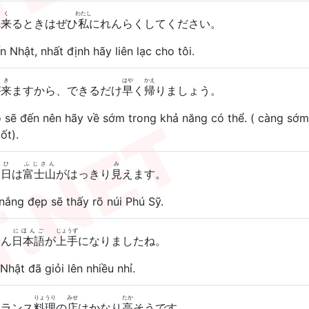
く
わたし
へ
来
るときはぜひ
私
にれんらくしてください。
n Nhật, nhất định hãy liên lạc cho tôi.
き
はや
かえ
が
来
ますから、できるだけ
早
く
帰
りましょう。
o sẽ đến nên hãy về sớm trong khả năng có thể. ( càng sớm
ốt).
ひ
ふじさん
み
た
日
は
富士山
がはっきり
見
えます。
nắng đẹp sẽ thấy rõ núi Phú Sỹ.
にほんご
じょうず
ぶん
日本語
が
上手
になりましたね。
Nhật đã giỏi lên nhiều nhỉ.
りょうり
みせ
たか
フランス
料理
の
店
はかなり
高
そうです。