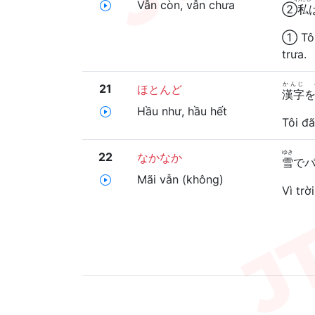
Vẫn còn, vẫn chưa
②
私
① Tôi
trưa.
かんじ
21
ほとんど
漢字
Hầu như, hầu hết
Tôi đã
ゆき
22
なかなか
雪
で
Mãi vẫn (không)
Vì trờ