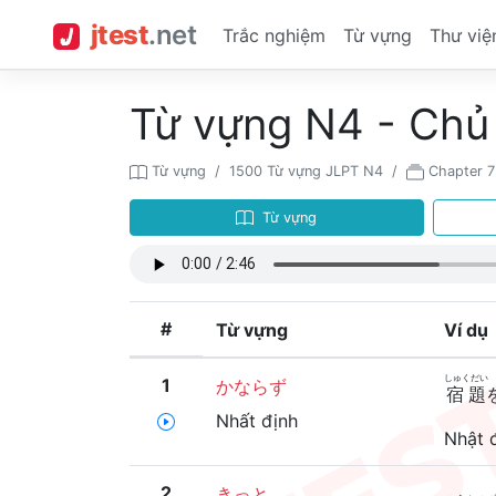
jtest
.
net
Trắc nghiệm
Từ vựng
Thư việ
Từ vựng N4 - Chủ
Từ vựng
1500 Từ vựng JLPT N4
Chapter 7
Từ vựng
#
Từ vựng
Ví dụ
しゅくだい
1
かならず
宿題
Nhất định
Nhật 
2
きっと