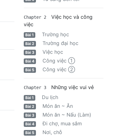
Việc học và công
Chapter 2
việc
Trường học
Bài 1
Trường đại học
Bài 2
Việc học
Bài 3
Công việc ①
Bài 4
Công việc ②
Bài 5
Những việc vui vẻ
Chapter 3
Du lịch
Bài 1
Món ăn ~ Ăn
Bài 2
Món ăn ~ Nấu (Làm)
Bài 3
Đi chợ, mua sắm
Bài 4
Nơi, chỗ
Bài 5