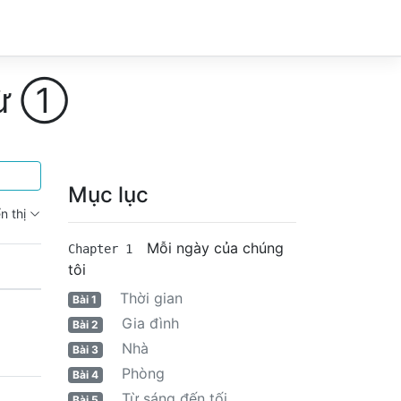
từ ①
Mục lục
n thị
Mỗi ngày của chúng
Chapter 1
tôi
Thời gian
Bài 1
Gia đình
Bài 2
Nhà
Bài 3
Phòng
Bài 4
Từ sáng đến tối
Bài 5