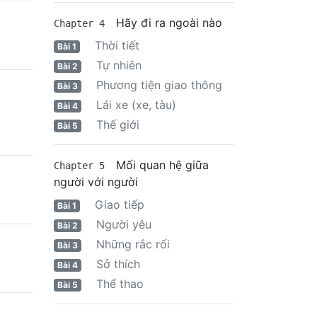
Hãy đi ra ngoài nào
Chapter 4
Thời tiết
Bài 1
Tự nhiên
Bài 2
Phương tiện giao thông
Bài 3
Lái xe (xe, tàu)
Bài 4
Thế giới
Bài 5
Mối quan hệ giữa
Chapter 5
người với người
Giao tiếp
Bài 1
Người yêu
Bài 2
Những rắc rối
Bài 3
Sở thích
Bài 4
Thể thao
Bài 5