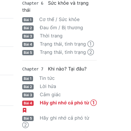
Sức khỏe và trạng
Chapter 6
thái
Cơ thể / Sức khỏe
Bài 1
Đau ốm / Bị thương
Bài 2
Thời trang
Bài 3
Trạng thái, tình trạng ①
Bài 4
Trạng thái, tình trạng ②
Bài 5
Khi nào? Tại đâu?
Chapter 7
Tin tức
Bài 1
Lời hứa
Bài 2
Cảm giác
Bài 3
Hãy ghi nhớ cả phó từ ①
Bài 4
Hãy ghi nhớ cả phó từ
Bài 5
②