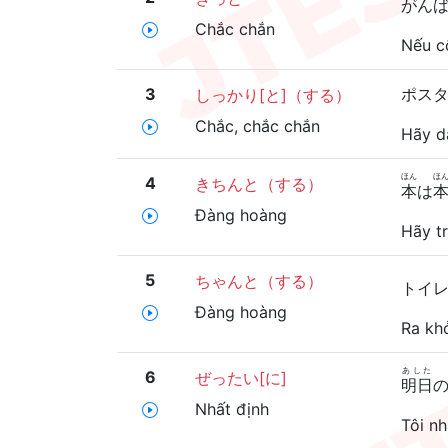
がん
Chắc chắn
Nếu c
3
ポス
しっかり[と]（する）
Chắc, chắc chắn
Hãy d
ほん
ほ
4
きちんと（する）
本
は
Đàng hoàng
Hãy tr
5
ちゃんと（する）
トイ
Đàng hoàng
Ra khỏ
あした
6
ぜったい[に]
明日
Nhất định
Tôi n