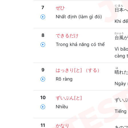
にほん
7
ぜひ
日本
Nhất định (làm gì đó)
Khi đế
たいふう
8
できるだけ
台風
Trong khả năng có thể
Vì bã
càng t
は
9
はっきり[と] （する）
晴
れ
Rõ ràng
Ngày 
10
ずいぶん[と]
ずい
Nhiều
Tiếng 
11
かなり
あの