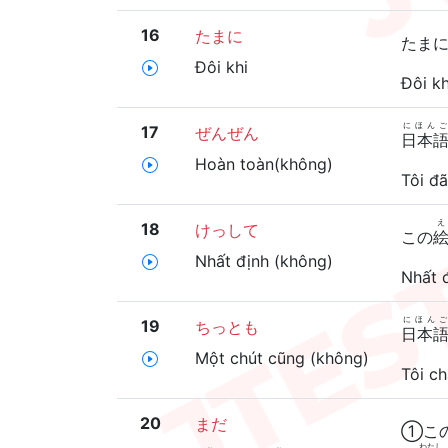
16
たまに
たま
Đôi khi
Đôi kh
にほんご
17
ぜんぜん
日本
Hoàn toàn(không)
Tôi đã
え
18
けっして
この
Nhất định (không)
Nhất đ
にほんご
19
ちっとも
日本
Một chút cũng (không)
Tôi ch
20
まだ
①こ
わたし