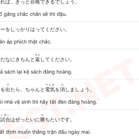
ばれば、きっと
合格
できるでしょう。
ố gắng chắc chắn sẽ thi đậu.
ターをしっかりはってください。
án áp phích thật chắc.
ん
かえ
本
だなにきちんと
返
してください。
ả sách lại kệ sách đàng hoàng.
で
でんき
け
レを
出
たら、ちゃんと
電気
を
消
しましょう。
i nhà vệ sinh thì hãy tắt đèn đàng hoàng.
しあい
か
の
試合
はぜったいに
勝
ちたいです。
hất định muốn thắng trận đấu ngày mai.