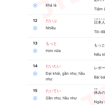
Khá là
Tiệm 
にほんじん
12
だいぶ
日本
Nhiều
Tôi đã
13
もっと
もっ
Hơn nữa
Nếu k
14
だいたい
レポ
Đại khái, gần như, hầu
Bài bá
như
やす
15
たいてい
休
み
Gần như, hầu như
Ngày n