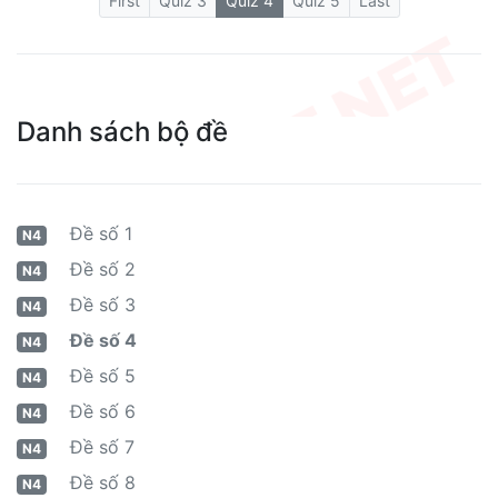
First
Quiz 3
Quiz 4
Quiz 5
Last
Danh sách bộ đề
Đề số 1
N4
Đề số 2
N4
Đề số 3
N4
Đề số 4
N4
Đề số 5
N4
Đề số 6
N4
Đề số 7
N4
Đề số 8
N4