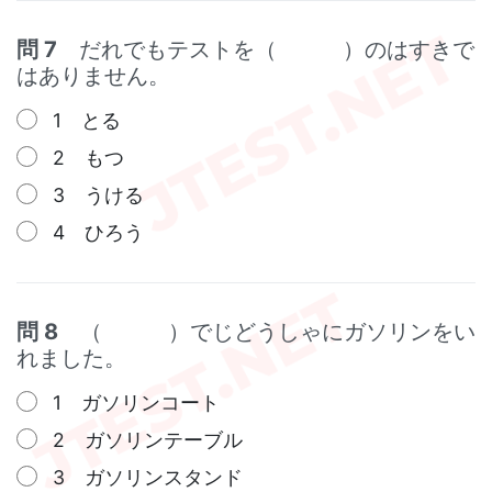
問 7
だれでもテストを（ ）のはすきで
はありません。
1 とる
2 もつ
3 うける
4 ひろう
問 8
（ ）でじどうしゃにガソリンをい
れました。
1 ガソリンコート
2 ガソリンテーブル
3 ガソリンスタンド