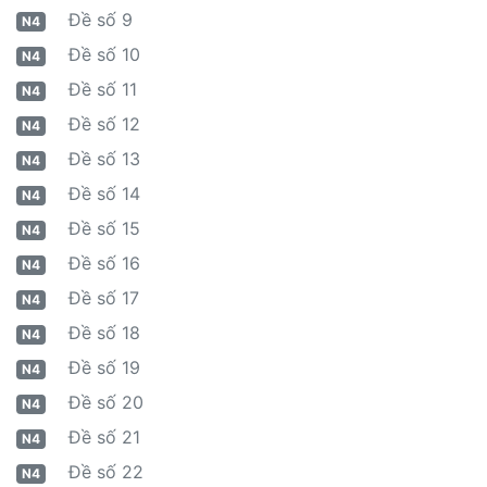
Đề số 9
N4
Đề số 10
N4
Đề số 11
N4
Đề số 12
N4
Đề số 13
N4
Đề số 14
N4
Đề số 15
N4
Đề số 16
N4
Đề số 17
N4
Đề số 18
N4
Đề số 19
N4
Đề số 20
N4
Đề số 21
N4
Đề số 22
N4