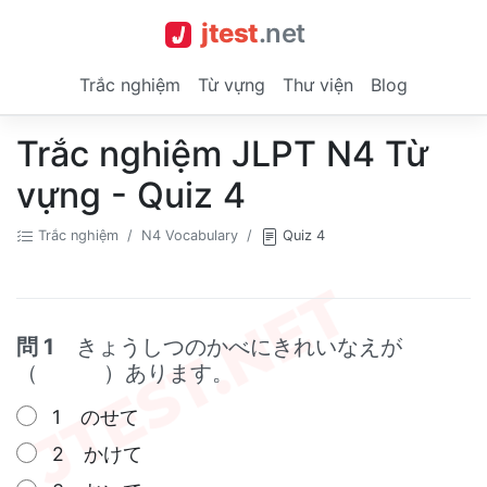
jtest
.
net
Trắc nghiệm
Từ vựng
Thư viện
Blog
Trắc nghiệm JLPT N4 Từ
vựng - Quiz 4
Trắc nghiệm
N4 Vocabulary
Quiz 4
問 1
きょうしつのかべにきれいなえが
（ ）あります。
1 のせて
2 かけて