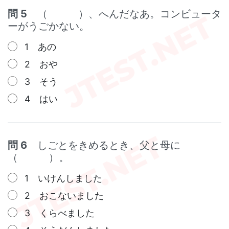
問 5
（ ）、へんだなあ。コンビュータ
ーがうごかない。
1 あの
2 おや
3 そう
4 はい
問 6
しごとをきめるとき、父と母に
（ ）。
1 いけんしました
2 おこないました
3 くらべました