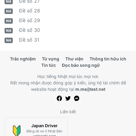
Đề số 27
N4
Đề số 28
N4
Đề số 29
N4
Đề số 30
N4
Đề số 31
N4
Trắc nghiệm
Từ vựng
Thư viện
Thông tin hữu ích
Tin tức
Đọc báo song ngữ
Học tiếng Nhật mọi lúc mọi nơi.
Rất mong nhận được đóng góp ý kiến, ủng hộ tài chính để
website hoạt động tại
m.me/jtest.net
Liên kết
Japan Driver
Bằng lái xe ở Nhật Bản