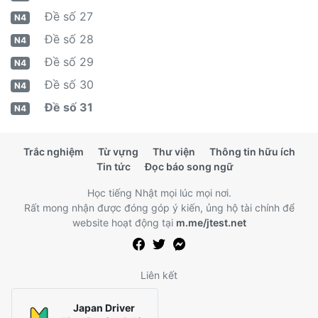
Đề số 27
N4
Đề số 28
N4
Đề số 29
N4
Đề số 30
N4
Đề số 31
N4
Trắc nghiệm
Từ vựng
Thư viện
Thông tin hữu ích
Tin tức
Đọc báo song ngữ
Học tiếng Nhật mọi lúc mọi nơi.
Rất mong nhận được đóng góp ý kiến, ủng hộ tài chính để
website hoạt động tại
m.me/jtest.net
Liên kết
Japan Driver