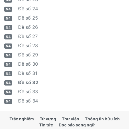
Đề số 24
N4
Đề số 25
N4
Đề số 26
N4
Đề số 27
N4
Đề số 28
N4
Đề số 29
N4
Đề số 30
N4
Đề số 31
N4
Đề số 32
N4
Đề số 33
N4
Đề số 34
N4
Trắc nghiệm
Từ vựng
Thư viện
Thông tin hữu ích
Tin tức
Đọc báo song ngữ