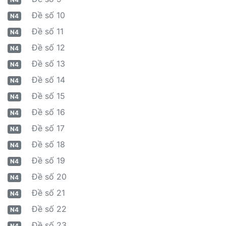
Đề số 10
N4
Đề số 11
N4
Đề số 12
N4
Đề số 13
N4
Đề số 14
N4
Đề số 15
N4
Đề số 16
N4
Đề số 17
N4
Đề số 18
N4
Đề số 19
N4
Đề số 20
N4
Đề số 21
N4
Đề số 22
N4
Đề số 23
N4