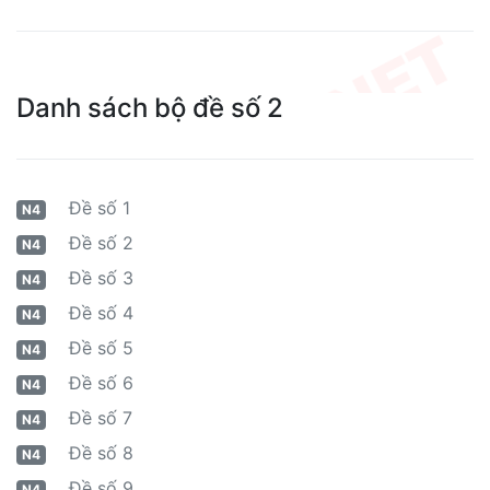
Danh sách bộ đề số 2
Đề số 1
N4
Đề số 2
N4
Đề số 3
N4
Đề số 4
N4
Đề số 5
N4
Đề số 6
N4
Đề số 7
N4
Đề số 8
N4
Đề số 9
N4