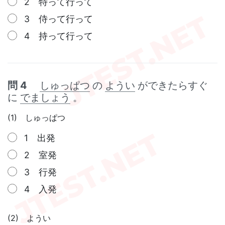
2 特って行って
3 侍って行って
4 持って行って
問 4
しゅっぱつ
の
ようい
ができたらすぐ
に
でましょう
。
(1) しゅっぱつ
1 出発
2 室発
3 行発
4 入発
(2) ようい