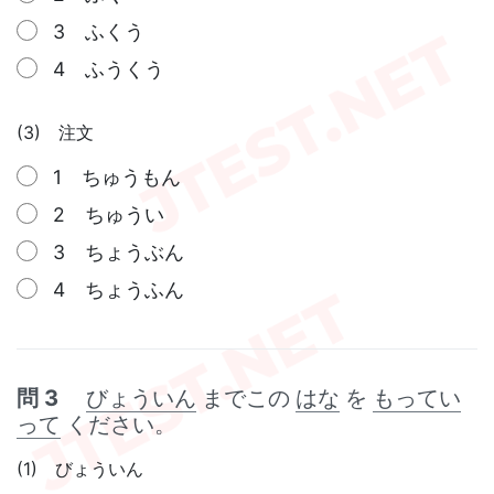
3 ふくう
4 ふうくう
(3) 注文
1 ちゅうもん
2 ちゅうい
3 ちょうぶん
4 ちょうふん
問 3
びょういん
までこの
はな
を
もってい
って
ください。
(1) びょういん