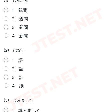
(1) しんぶん
1 親聞
2 親間
3 新間
4 新聞
(2) はなし
1 語
2 話
3 計
4 紙
(3) よみました
1 読みました