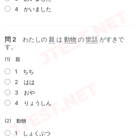
4 かいました
問 2
わたしの
親
は
動物
の
世話
がすきで
す。
(1) 親
1 ちち
2 はは
3 おや
4 りょうしん
(2) 動物
1 しょくぶつ