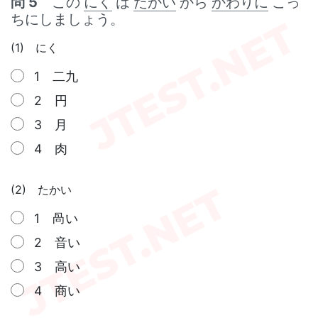
問 5
この
にく
は
たかい
から
かわりに
こっ
ちにしましょう。
(1) にく
1 二九
2 円
3 月
4 肉
(2) たかい
1 咼い
2 音い
3 高い
4 商い