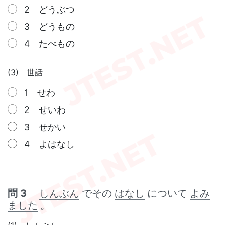
2 どうぶつ
3 どうもの
4 たべもの
(3) 世話
1 せわ
2 せいわ
3 せかい
4 よはなし
問 3
しんぶん
でその
はなし
について
よみ
ました
。