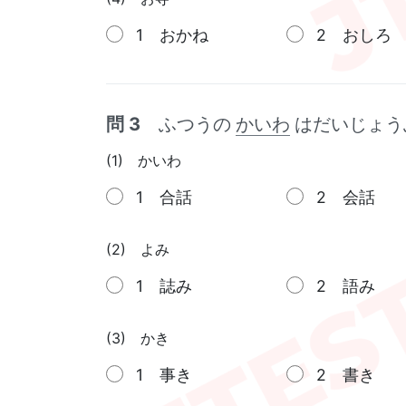
1 おかね
2 おしろ
問 3
ふつうの
かいわ
はだいじょう
(1) かいわ
1 合話
2 会話
(2) よみ
1 誌み
2 語み
(3) かき
1 事き
2 書き