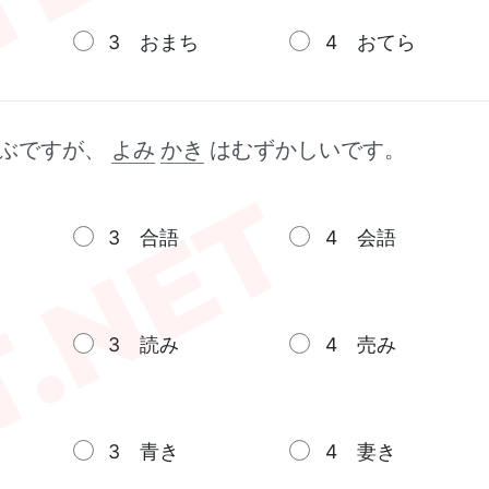
3 おまち
4 おてら
ぶですが、
よみ
かき
はむずかしいです。
3 合語
4 会語
3 読み
4 売み
3 青き
4 妻き