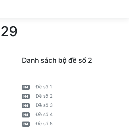
 29
Danh sách bộ đề số 2
Đề số 1
N4
Đề số 2
N4
Đề số 3
N4
Đề số 4
N4
Đề số 5
N4