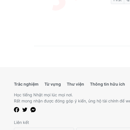
Trắc nghiệm
Từ vựng
Thư viện
Thông tin hữu ích
Học tiếng Nhật mọi lúc mọi nơi.
Rất mong nhận được đóng góp ý kiến, ủng hộ tài chính để we
Liên kết