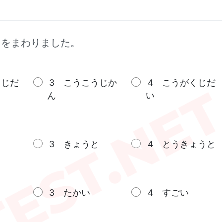
をまわりました。
うじだ
3 こうこうじか
4 こうがくじだ
ん
い
3 きょうと
4 とうきょうと
3 たかい
4 すごい