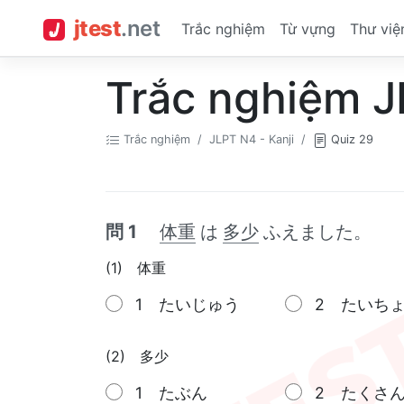
jtest
.
net
Trắc nghiệm
Từ vựng
Thư việ
Trắc nghiệm J
Trắc nghiệm
JLPT N4 - Kanji
Quiz 29
問 1
体重
は
多少
ふえました。
(1) 体重
1 たいじゅう
2 たいち
(2) 多少
1 たぶん
2 たくさ