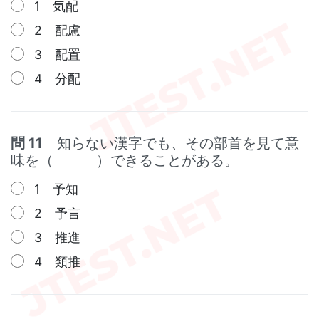
1 気配
2 配慮
3 配置
4 分配
問 11
知らない漢字でも、その部首を見て意
味を（ ）できることがある。
1 予知
2 予言
3 推進
4 類推