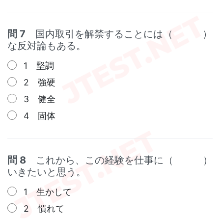
問 7
国内取引を解禁することには（ ）
な反対論もある。
1 堅調
2 強硬
3 健全
4 固体
問 8
これから、この経験を仕事に（ ）
いきたいと思う。
1 生かして
2 慣れて