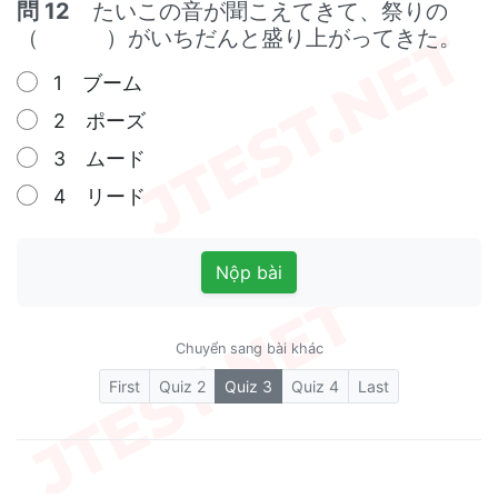
問 12
たいこの音が聞こえてきて、祭りの
（ ）がいちだんと盛り上がってきた。
1 ブーム
2 ポーズ
3 ムード
4 リード
Nộp bài
Chuyển sang bài khác
(current)
First
Quiz 2
Quiz 3
Quiz 4
Last