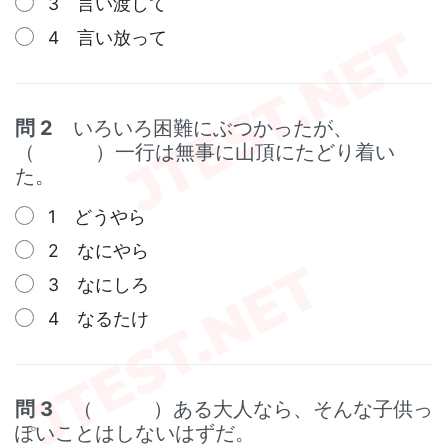
3 言い渡して
4 言い放って
問 2
いろいろ困難にぶつかったが、
（ ）一行は無事に山頂にたどり着い
た。
1 どうやら
2 なにやら
3 なにしろ
4 なるたけ
問 3
（ ）ある大人なら、そんな子供っ
ぽいことはしないはずだ。