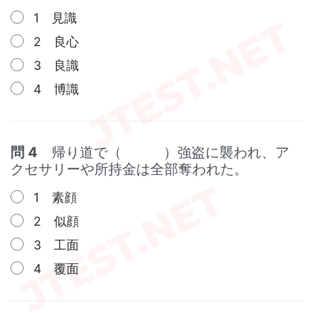
1 見識
2 良心
3 良識
4 博識
問 4
帰り道で（ ）強盗に襲われ、ア
クセサリーや所持金は全部奪われた。
1 素顔
2 似顔
3 工面
4 覆面