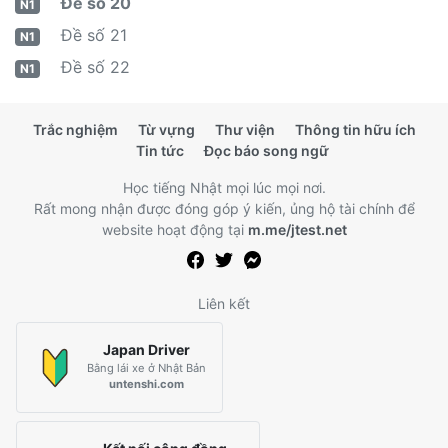
Đề số 20
N1
Đề số 21
N1
Đề số 22
N1
Trắc nghiệm
Từ vựng
Thư viện
Thông tin hữu ích
Tin tức
Đọc báo song ngữ
Học tiếng Nhật mọi lúc mọi nơi.
Rất mong nhận được đóng góp ý kiến, ủng hộ tài chính để
website hoạt động tại
m.me/jtest.net
Liên kết
Japan Driver
Bằng lái xe ở Nhật Bản
untenshi.com