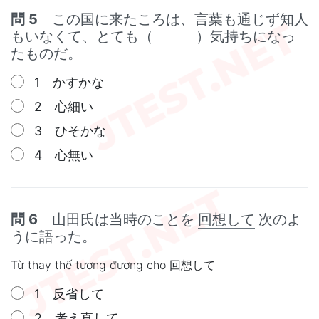
問 5
この国に来たころは、言葉も通じず知人
もいなくて、とても（ ）気持ちになっ
たものだ。
1 かすかな
2 心細い
3 ひそかな
4 心無い
問 6
山田氏は当時のことを
回想して
次のよ
うに語った。
Từ thay thế tương đương cho 回想して
1 反省して
2 考え直して