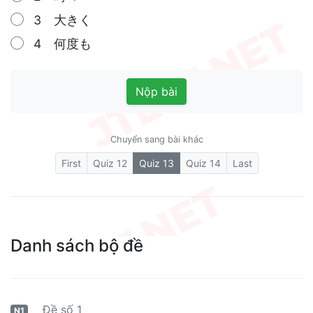
3 大きく
4 何度も
Nộp bài
Chuyển sang bài khác
(current)
First
Quiz 12
Quiz 13
Quiz 14
Last
Danh sách bộ đề
Đề số 1
N1