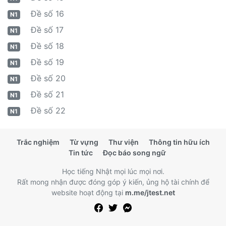
Đề số 16
N1
Đề số 17
N1
Đề số 18
N1
Đề số 19
N1
Đề số 20
N1
Đề số 21
N1
Đề số 22
N1
Trắc nghiệm
Từ vựng
Thư viện
Thông tin hữu ích
Tin tức
Đọc báo song ngữ
Học tiếng Nhật mọi lúc mọi nơi.
Rất mong nhận được đóng góp ý kiến, ủng hộ tài chính để
website hoạt động tại
m.me/jtest.net