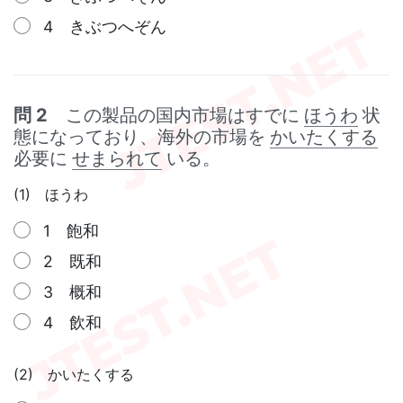
4 きぶつへぞん
問 2
この製品の国内市場はすでに
ほうわ
状
態になっており、海外の市場を
かいたくする
必要に
せまられて
いる。
(1) ほうわ
1 飽和
2 既和
3 概和
4 飲和
(2) かいたくする