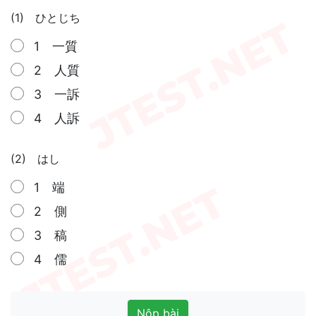
(1) ひとじち
1 一質
2 人質
3 一訴
4 人訴
(2) はし
1 端
2 側
3 稿
4 儒
Nộp bài