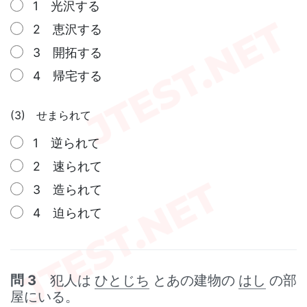
1 光沢する
2 恵沢する
3 開拓する
4 帰宅する
(3) せまられて
1 逆られて
2 速られて
3 造られて
4 迫られて
問 3
犯人は
ひとじち
とあの建物の
はし
の部
屋にいる。