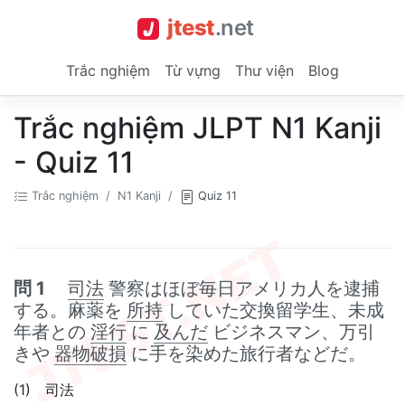
jtest
.
net
Trắc nghiệm
Từ vựng
Thư viện
Blog
Trắc nghiệm JLPT N1 Kanji
- Quiz 11
Trắc nghiệm
N1 Kanji
Quiz 11
問 1
司法
警察はほぼ毎日アメリカ人を逮捕
する。麻薬を
所持
していた交換留学生、未成
年者との
淫行
に
及んだ
ビジネスマン、万引
きや
器物破損
に手を染めた旅行者などだ。
(1) 司法