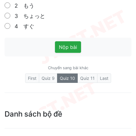
2 もう
3 ちょっと
4 すぐ
Nộp bài
Chuyển sang bài khác
(current)
First
Quiz 9
Quiz 10
Quiz 11
Last
Danh sách bộ đề