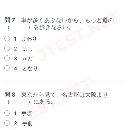
問 7
車が多くあぶないから、もっと道の
（ ）を歩きなさい。
1 まわり
2 はし
3 かど
4 となり
問 8
東京から見て、名古屋は大阪より
（ ）にある。
1 手頃
2 手前