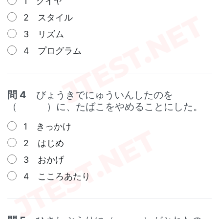
1 グイヤ
2 スタイル
3 リズム
4 プログラム
問 4
びょうきでにゅういんしたのを
（ ）に、たばこをやめることにした。
1 きっかけ
2 はじめ
3 おかげ
4 こころあたり