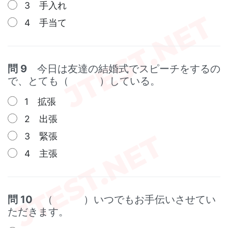
3 手入れ
4 手当て
問 9
今日は友達の結婚式でスピーチをするの
で、とても（ ）している。
1 拡張
2 出張
3 緊張
4 主張
問 10
（ ）いつでもお手伝いさせてい
ただきます。