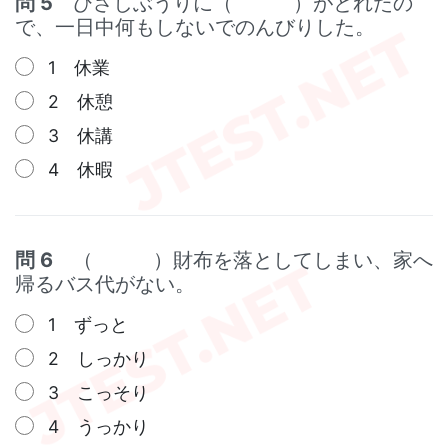
問 5
ひさしぶうりに（ ）がとれたの
で、一日中何もしないでのんびりした。
1 休業
2 休憩
3 休講
4 休暇
問 6
（ ）財布を落としてしまい、家へ
帰るバス代がない。
1 ずっと
2 しっかり
3 こっそり
4 うっかり