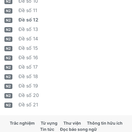
Đề số 10
N2
Đề số 11
N2
Đề số 12
N2
Đề số 13
N2
Đề số 14
N2
Đề số 15
N2
Đề số 16
N2
Đề số 17
N2
Đề số 18
N2
Đề số 19
N2
Đề số 20
N2
Đề số 21
N2
Trắc nghiệm
Từ vựng
Thư viện
Thông tin hữu ích
Tin tức
Đọc báo song ngữ