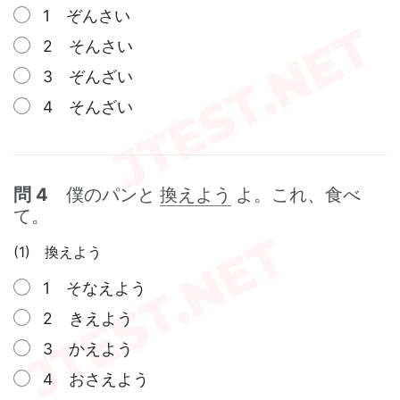
1 ぞんさい
2 そんさい
3 ぞんざい
4 そんざい
問 4
僕のパンと
換えよう
よ。これ、食べ
て。
(1) 換えよう
1 そなえよう
2 きえよう
3 かえよう
4 おさえよう