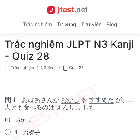
jtest
.
net
Trắc nghiệm
Từ vựng
Thư viện
Blog
Trắc nghiệm JLPT N3 Kanji
- Quiz 28
Trắc nghiệm
N3 Kanji
Quiz 28
問 1
おばあさんが
おかし
を
すすめた
が、二
人とも食べるのは
えんりょ
した。
(1) おかし
1 お裸子