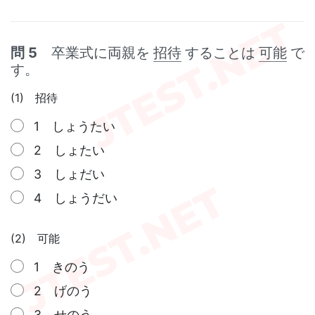
問 5
卒業式に両親を
招待
することは
可能
で
す。
(1) 招待
1 しょうたい
2 しょたい
3 しょだい
4 しょうだい
(2) 可能
1 きのう
2 げのう
3 せのう