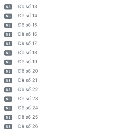
Đề số 13
N3
Đề số 14
N3
Đề số 15
N3
Đề số 16
N3
Đề số 17
N3
Đề số 18
N3
Đề số 19
N3
Đề số 20
N3
Đề số 21
N3
Đề số 22
N3
Đề số 23
N3
Đề số 24
N3
Đề số 25
N3
Đề số 26
N3