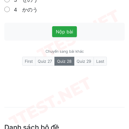
4 かのう
Nộp bài
Chuyển sang bài khác
(current)
First
Quiz 27
Quiz 28
Quiz 29
Last
Danh sách bộ đề