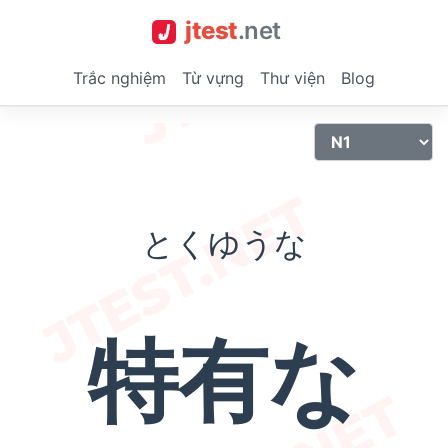
jtest
.
net
Trắc nghiệm
Từ vựng
Thư viện
Blog
とくゆうな
特有な